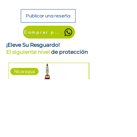
Publicar una reseña
Comprar por WhatsApp
¡Eleve Su Resguardo!
El siguiente nivel
de protección
Nicaragua
Nicaragua