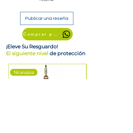
Publicar una reseña
Comprar por WhatsApp
¡Eleve Su Resguardo!
El siguiente nivel
de protección
Nicaragua
Nicaragua