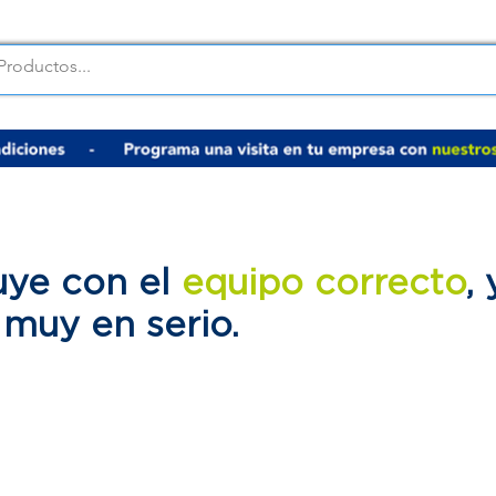
uye con el
equipo correcto
,
d
muy en serio.