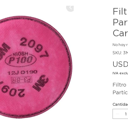
Fil
Par
Car
No hay 
SKU: 3
USD
IVA excl
Filtro
Partí
Cantida