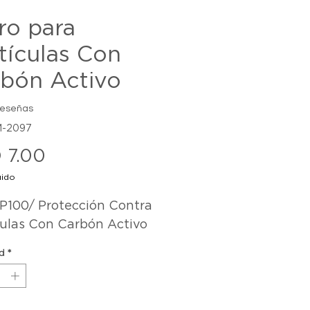
tro para
tículas Con
bón Activo
reseñas
M-2097
Precio
 7.00
uido
 P100/ Protección Contra 
culas Con Carbón Activo
d
*