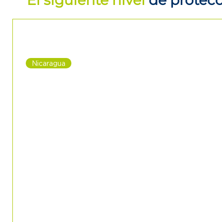
El siguiente nivel
de protec
Nicaragua