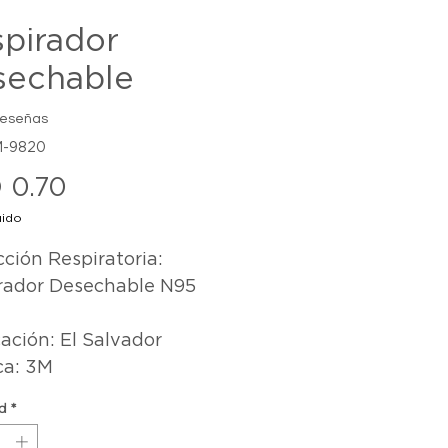
pirador
sechable
reseñas
M-9820
Precio
 0.70
uido
ción Respiratoria: 
rador Desechable N95

ación: El Salvador

ca: 3M
d
*