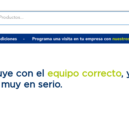
uye con el
equipo correcto
,
d
muy en serio.