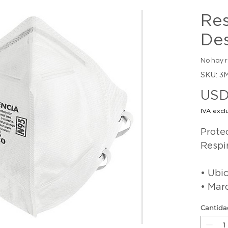
Res
De
No hay 
SKU: 3
USD
IVA excl
Protec
Respi
• Ubic
• Mar
Cantida