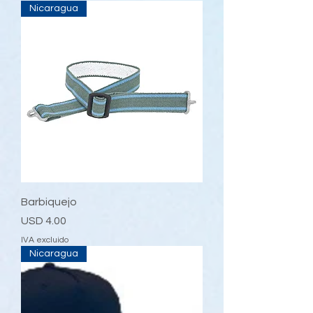
Nicaragua
Barbiquejo
Precio
USD 4.00
IVA excluido
Nicaragua