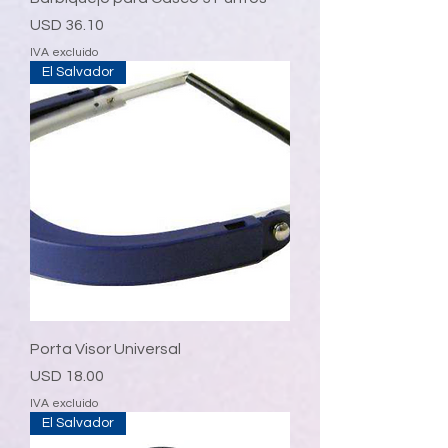
Precio
USD 36.10
IVA excluido
El Salvador
Porta Visor Universal
Precio
USD 18.00
IVA excluido
El Salvador