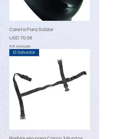
Careta Para Soldar
Precio
USD 70.06
IVA excluido
El Salvador
Barbiquejo para Casco 3 Puntos