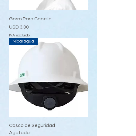
Gorro Para Cabello
Precio
USD 3.00
IVA excluido
Nicaragua
Casco de Seguridad
Agotado