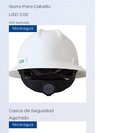
Gorro Para Cabello
Precio
USD 3.00
IVA excluido
Nicaragua
Casco de Seguridad
Agotado
Nicaragua