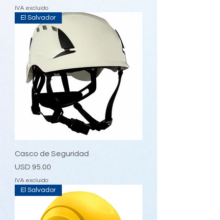
IVA excluido
El Salvador
Casco de Seguridad
Precio
USD 95.00
IVA excluido
El Salvador