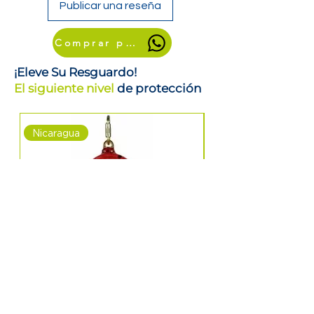
Publicar una reseña
Comprar por WhatsApp
¡Eleve Su Resguardo!
El siguiente nivel
de protección
Nicaragua
Nicaragua