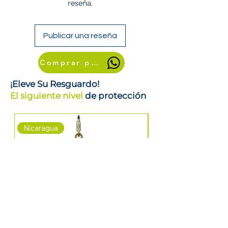
reseña.
Publicar una reseña
Comprar por WhatsApp
¡Eleve Su Resguardo!
El siguiente nivel
de protección
Nicaragua
Nicaragua