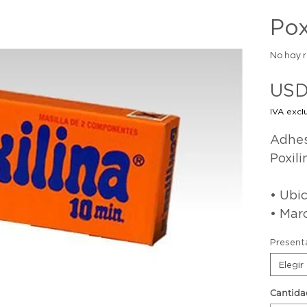
Pox
No hay 
USD
IVA excl
Adhes
Poxili
• Ubic
• Mar
Present
Elegir
Cantida