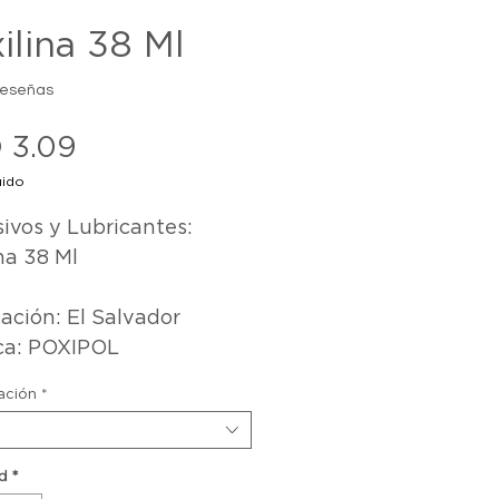
ilina 38 Ml
reseñas
Precio
 3.09
uido
ivos y Lubricantes: 
na 38 Ml

ación: El Salvador

ca: POXIPOL
ación
*
d
*