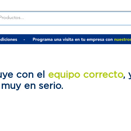
uye con el
equipo correcto
,
d
muy en serio.