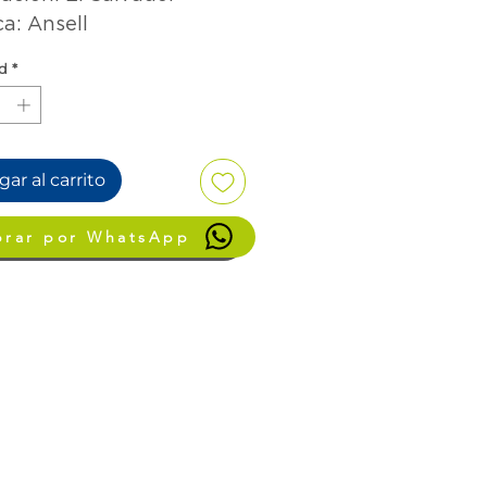
a: Ansell
d
*
ar al carrito
rar por WhatsApp
Proceder al pago