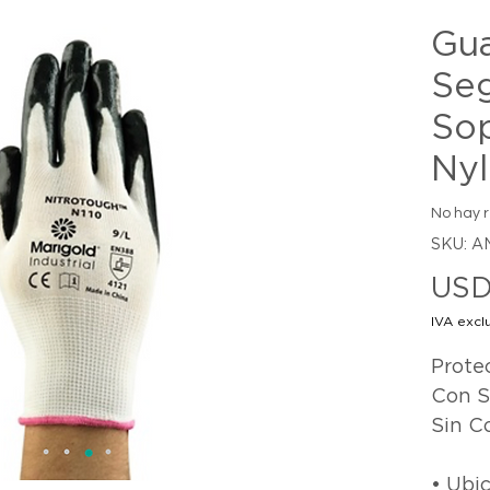
Gu
Se
So
Ny
No hay 
SKU: A
USD
IVA excl
Prote
Con S
Sin Co
• Ubic