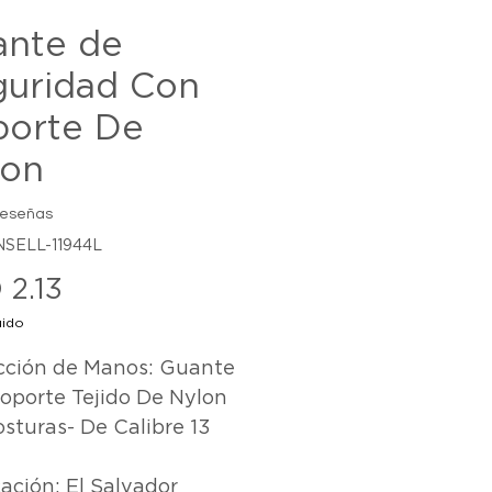
ante de
guridad Con
porte De
lon
reseñas
NSELL-11944L
Precio
 2.13
uido
cción de Manos: Guante 
oporte Tejido De Nylon 
sturas- De Calibre 13 

ación: El Salvador
