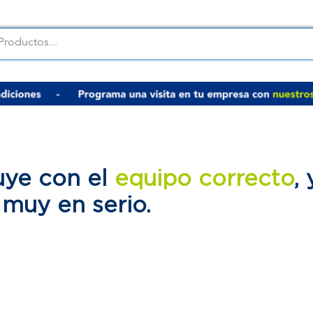
uye con el
equipo correcto
,
d
muy en serio.