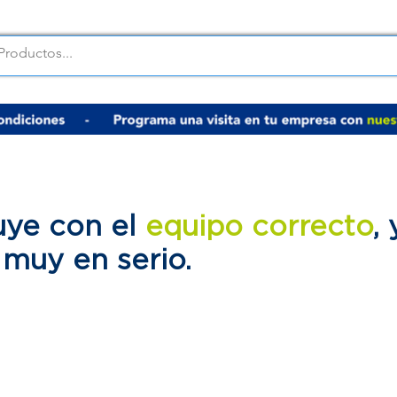
uye con el
equipo correcto
,
d
muy en serio.