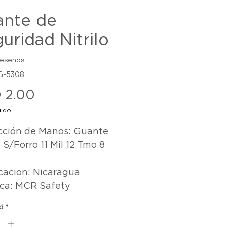
ante de
uridad Nitrilo
reseñas
G-5308
Precio
 2.00
uido
cción de Manos: Guante 
o S/Forro 11 Mil 12 Tmo 8

rca: MCR Safety
d
*