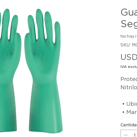
Gu
Seg
No hay 
SKU: M
USD
IVA excl
Prote
Nitril
 • Ubicacion: Nicaragua

 • Ma
Cantida