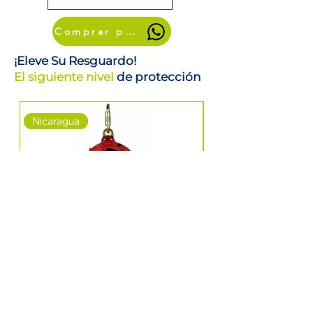
Comprar por WhatsApp
¡Eleve Su Resguardo!
El siguiente nivel
de protección
Nicaragua
Nicaragua
Línea de Vida Retráctil de
Línea de Vida Ret