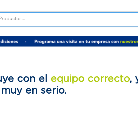
uye con el
equipo correcto
,
d
muy en serio.