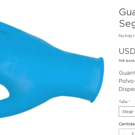
Gu
Seg
No hay 
USD
IVA excl
Guante
Polvo
Dispe
Talla
*
Elegir
Cantida