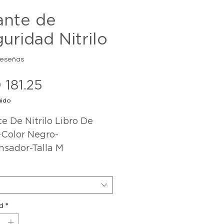
ante de
uridad Nitrilo
reseñas
Precio
 181.25
uido
 De Nitrilo Libro De 
-Color Negro-
nsador-Talla M
d
*